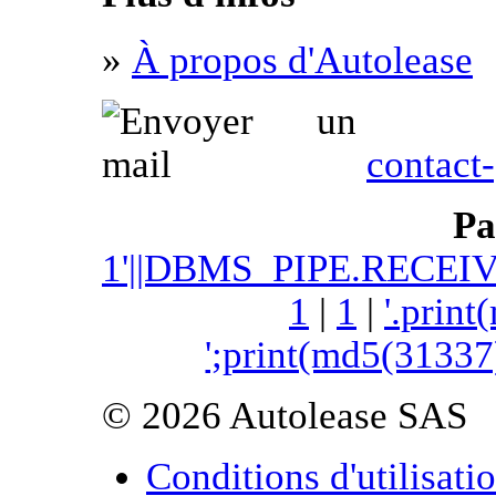
»
À propos d'Autolease
contact-
Pa
1'||DBMS_PIPE.RECEI
1
|
1
|
'.print
';print(md5(31337
© 2026 Autolease SAS
Conditions d'utilisati