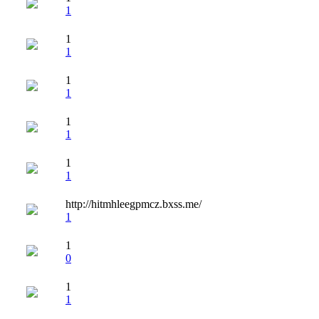
1
1
1
1
1
1
1
1
1
http://hitmhleegpmcz.bxss.me/
1
1
0
1
1