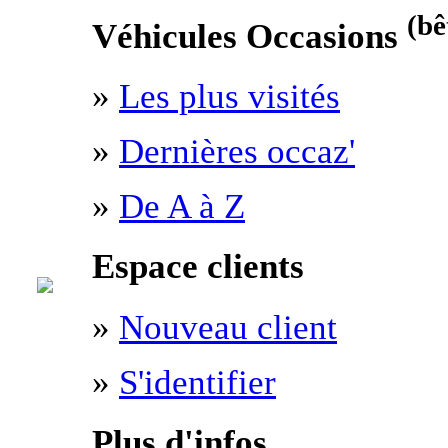
(bê
Véhicules Occasions
»
Les plus visités
»
Dernières occaz'
»
De A à Z
Espace clients
»
Nouveau client
»
S'identifier
Plus d'infos