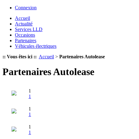
Connexion
Accueil
Actualité
Services LLD
Occasions
Partenaires
Véhicules électriques
:: Vous êtes ici ::
Accueil
>
Partenaires Autolease
Partenaires Autolease
1
1
1
1
1
1