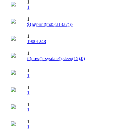
1
1
1
${@print(md5(31337))}
1
19001248
1
if(now()=sysdate(),sleep(15),0)
1
1
1
1
1
1
1
1