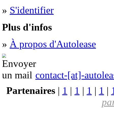
»
S'identifier
Plus d'infos
»
À propos d'Autolease
contact-[at]-autolea
Partenaires
|
1
|
1
|
1
|
1
|
pa