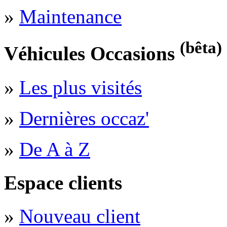
»
Maintenance
(bêta)
Véhicules Occasions
»
Les plus visités
»
Dernières occaz'
»
De A à Z
Espace clients
»
Nouveau client