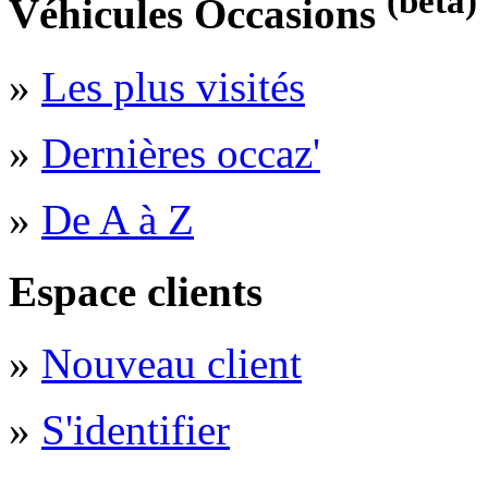
(bêta)
Véhicules Occasions
»
Les plus visités
»
Dernières occaz'
»
De A à Z
Espace clients
»
Nouveau client
»
S'identifier