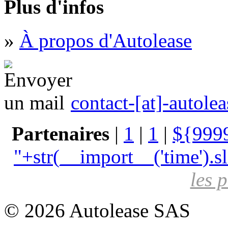
Plus d'infos
»
À propos d'Autolease
contact-[at]-autolea
Partenaires
|
1
|
1
|
${999
"+str(__import__('time').
les 
© 2026 Autolease SAS